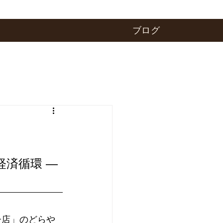
ブログ
済循環 ―
菓子店」のどらや