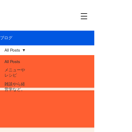
ブログ
All Posts
All Posts
メニューや
レシピ
雑談やら経
営学など。