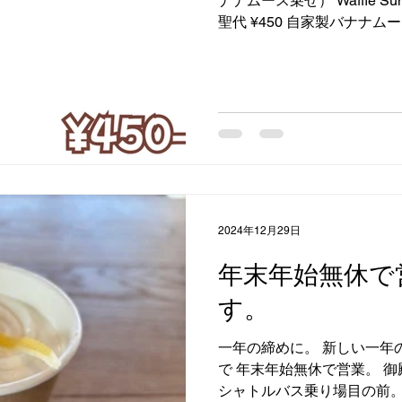
ナナムース乗せ） Waffle S
聖代 ¥450 自家製バナナ
ッピングしたワッフル Waffles t
banana...
2024年12月29日
年末年始無休で
す。
一年の締めに。 新しい一年のスタ
で 年末年始無休で営業。 
シャトルバス乗り場目の前。