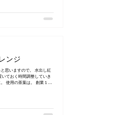
をどうぞ～ 新メニュー...
レンジ
と思いますので。 水出し紅
置いておく時間調整していき
。 使用の茶葉は。 創業１８
井園さん こちらでもご購入
リエンタルブランド...