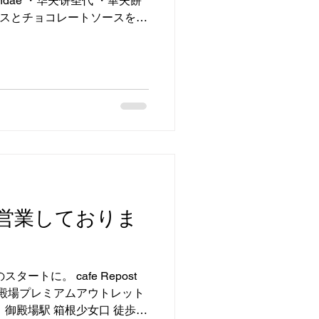
undae ・华夫饼圣代 ・華夫餅
ムースとチョコレートソースをト
opped with homemade
営業しておりま
ートに。 cafe Repost
御殿場プレミアムアウトレット
 御殿場駅 箱根少女口 徒歩